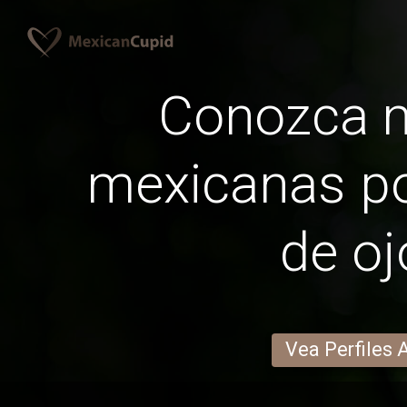
Conozca 
mexicanas po
de oj
Vea Perfiles 