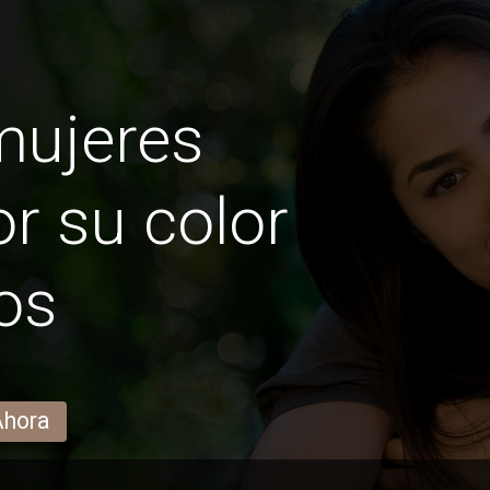
mujeres
r su color
os
Ahora