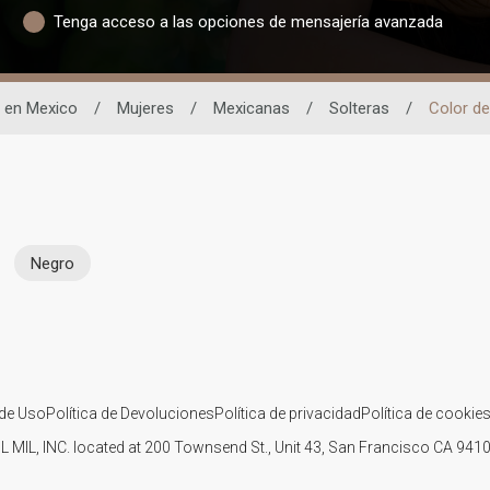
Tenga acceso a las opciones de mensajería avanzada
s en Mexico
/
Mujeres
/
Mexicanas
/
Solteras
/
Color de
Negro
de Uso
Política de Devoluciones
Política de privacidad
Política de cookie
IL MIL, INC. located at 200 Townsend St., Unit 43, San Francisco CA 94