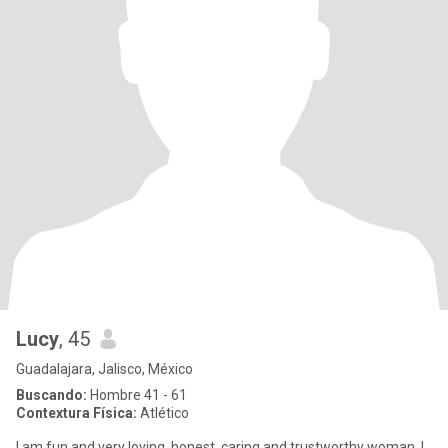
Lucy
, 45
Guadalajara, Jalisco, México
Buscando:
Hombre 41 - 61
Contextura Física:
Atlético
I am fun and very loving, honest, caring and trustworthy woman. I