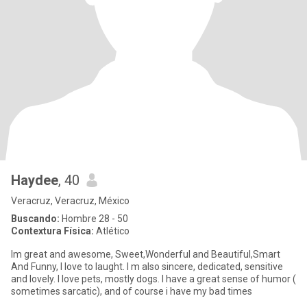
Haydee
, 40
Veracruz, Veracruz, México
Buscando:
Hombre 28 - 50
Contextura Física:
Atlético
Im great and awesome, Sweet,Wonderful and Beautiful,Smart
And Funny, I love to laught. I m also sincere, dedicated, sensitive
and lovely. I love pets, mostly dogs. I have a great sense of humor (
sometimes sarcatic), and of course i have my bad times