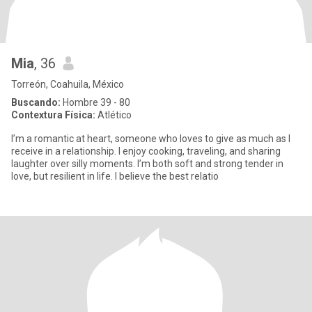
Mia
, 36
Torreón, Coahuila, México
Buscando:
Hombre 39 - 80
Contextura Física:
Atlético
I’m a romantic at heart, someone who loves to give as much as I
receive in a relationship. I enjoy cooking, traveling, and sharing
laughter over silly moments. I’m both soft and strong tender in
love, but resilient in life. I believe the best relatio