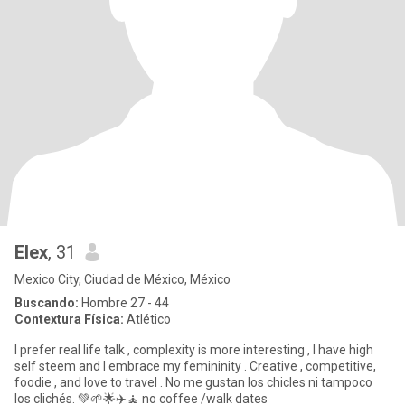
Elex
, 31
Mexico City, Ciudad de México, México
Buscando:
Hombre 27 - 44
Contextura Física:
Atlético
I prefer real life talk , complexity is more interesting , I have high
self steem and I embrace my femininity . Creative , competitive,
foodie , and love to travel . No me gustan los chicles ni tampoco
los clichés. 💚🌱🌟✈️🧘 no coffee /walk dates