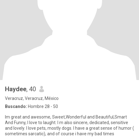
Haydee
, 40
Veracruz, Veracruz, México
Buscando:
Hombre 28 - 50
Im great and awesome, Sweet,Wonderful and Beautiful,Smart
And Funny, I love to laught. I m also sincere, dedicated, sensitive
and lovely. I love pets, mostly dogs. I have a great sense of humor (
sometimes sarcatic), and of course i have my bad times