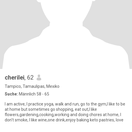
cherilei
, 62
Tampico, Tamaulipas, Mexiko
Suche:
Männlich 58 - 65
I am active, I practice yoga, walk and run, go to the gym,I like to be
at home but sometimes go shopping, eat out,I like
flowers,gardening,cooking,working and doing chores at home, I
don't smoke, I like wine,one drink,enjoy baking keto pastries, love