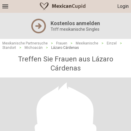
Login
Kostenlos anmelden
Triff mexikanische Singles
Mexikanische Partnersuche
>
Frauen
>
Mexikanische
>
Einzel
>
Standort
>
Michoacán
>
Lázaro Cárdenas
Treffen Sie Frauen aus Lázaro
Cárdenas