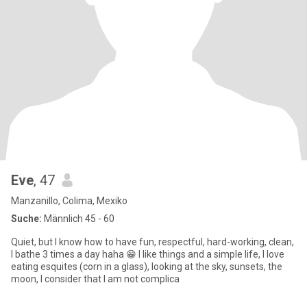
Eve
, 47
Manzanillo, Colima, Mexiko
Suche:
Männlich 45 - 60
Quiet, but I know how to have fun, respectful, hard-working, clean,
I bathe 3 times a day haha ​​😁 I like things and a simple life, I love
eating esquites (corn in a glass), looking at the sky, sunsets, the
moon, I consider that I am not complica