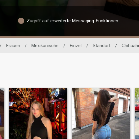
Zugriff auf erweiterte Messaging-Funktionen
/
Frauen
/
Mexikanische
/
Einzel
/
Standort
/
Chihuah