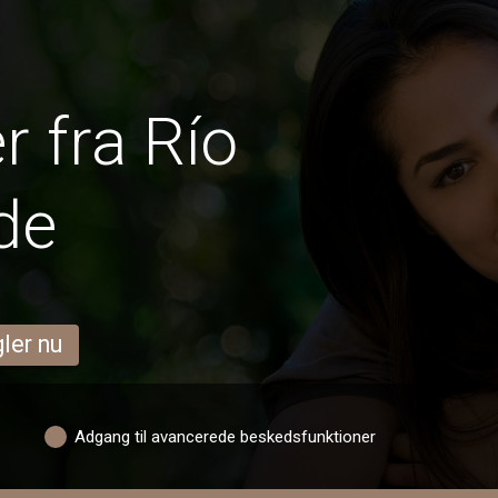
 fra Río
de
ler nu
Adgang til avancerede beskedsfunktioner