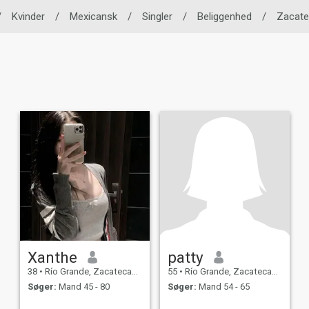
/
Kvinder
/
Mexicansk
/
Singler
/
Beliggenhed
/
Zacat
Xanthe
patty
38
•
Río Grande, Zacatecas, Mexico
55
•
Río Grande, Zacatecas, Mexico
Søger:
Mand 45 - 80
Søger:
Mand 54 - 65