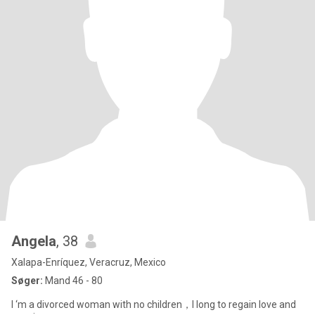
Angela
, 38
Xalapa-Enríquez, Veracruz, Mexico
Søger:
Mand 46 - 80
I ‘m a divorced woman with no children，I long to regain love and