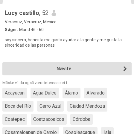
Lucy castillo
, 52
Veracruz, Veracruz, Mexico
Søger:
Mand 46 - 60
soy sincera, honesta me gusta ayudar a la gente y me gusta la
sinceridad de las personas
Næste
Måske vil du også være interesseret i:
Acayucan
Agua Dulce
Álamo
Alvarado
Boca del Río
Cerro Azul
Ciudad Mendoza
Coatepec
Coatzacoalcos
Córdoba
Cosamaloapan de Carpio
Cosoleacaque
Isla