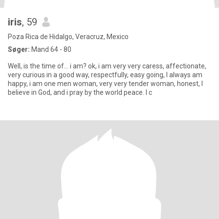
iris
, 59
Poza Rica de Hidalgo, Veracruz, Mexico
Søger:
Mand 64 - 80
Well, is the time of... i am? ok, i am very very caress, affectionate,
very curious in a good way, respectfully, easy going, I always am
happy, i am one men woman, very very tender woman, honest, I
believe in God, and i pray by the world peace. I c