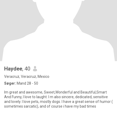
Haydee
, 40
Veracruz, Veracruz, Mexico
Søger:
Mand 28 - 50
Im great and awesome, Sweet,Wonderful and Beautiful,Smart
And Funny, I love to laught. I m also sincere, dedicated, sensitive
and lovely. I love pets, mostly dogs. I have a great sense of humor (
sometimes sarcatic), and of course i have my bad times