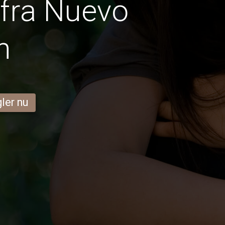
fra Nuevo
n
ler nu