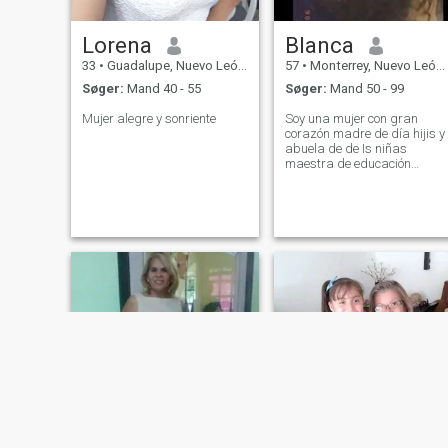
Lorena
Blanca
33
•
Guadalupe, Nuevo León, Mexico
57
•
Monterrey, Nuevo León, Mexico
Søger:
Mand 40 - 55
Søger:
Mand 50 - 99
Mujer alegre y sonriente
Soy una mujer con gran
corazón madre de día hijis y
abuela de de Is niñas
maestra de educación
especial y quisiera encontrar
el amor de mi vida y estar
juntos siempre lo que nos
resta de vida