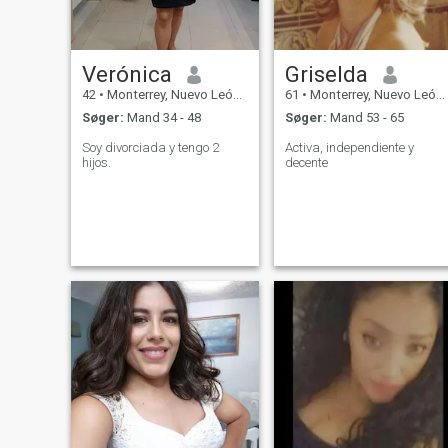
Verónica
Griselda
42
•
Monterrey, Nuevo León, Mexico
61
•
Monterrey, Nuevo León, Mexico
Søger:
Mand 34 - 48
Søger:
Mand 53 - 65
Soy divorciada y tengo 2
Activa, independiente y
hijos.
decente