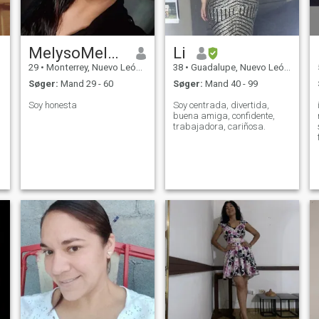
MelysoMelyso
Li
29
•
Monterrey, Nuevo León, Mexico
38
•
Guadalupe, Nuevo León, Mexico
Søger:
Mand 29 - 60
Søger:
Mand 40 - 99
Soy honesta
Soy centrada, divertida,
buena amiga, confidente,
trabajadora, cariñosa.