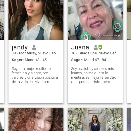
jandy
Juana
38
•
Monterrey, Nuevo León, Mexico
76
•
Guadalupe, Nuevo León, Mexico
Søger:
Mand 43 - 45
Søger:
Mand 67 - 84
Soy una mujer resiliente,
Soy realista y conozco mis
femenina y alegre, con
limites, no me gusta la
P
valores y una visión positiva
mentira, es mejor la verdad
de la vida. He vivido en
aunque sea triste , pero
diferentes lugares, lo que me
espero solo cosas buenas de
R
ha enseñado a adaptarme,
la vida , sencillas , naturales
crecer y disfrutar la
entre un hombre y una mujer
diversidad cultural. Me
con experiencia y criterio, leal
gusta cuidarme, aprender,
y soñadora.. risueña y fe
viajar y compartir