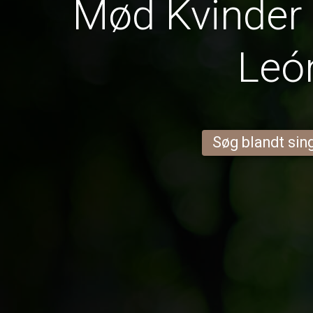
Mød Kvinder 
Leó
Søg blandt sing