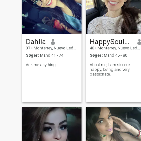
Dahlia
HappySoulVee
37
•
Monterrey, Nuevo León, Mexico
40
•
Monterrey, Nuevo León, Mexico
Søger:
Mand 41 - 74
Søger:
Mand 45 - 80
Ask me anything.
About me, I am sincere,
happy, loving and very
passionate.