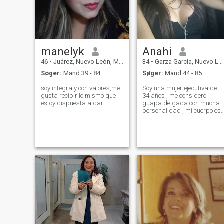
manelyk
Anahi
46
•
Juárez, Nuevo León, Mexico
34
•
Garza García, Nuevo León, Mexico
Søger:
Mand 39 - 84
Søger:
Mand 44 - 85
soy integra y con valores,me
Soy una mujer ejecutiva de
gusta recibir lo mismo que
34 años , me considero
estoy dispuesta a dar
guapa delgada con mucha
personalidad , mi cuerpo es
de gym soy atlética, me
considero amable educada ,
de buenos modales cariñosa
y amorosa , me encantan los
perros , viajar , cantar, leer,
café , di