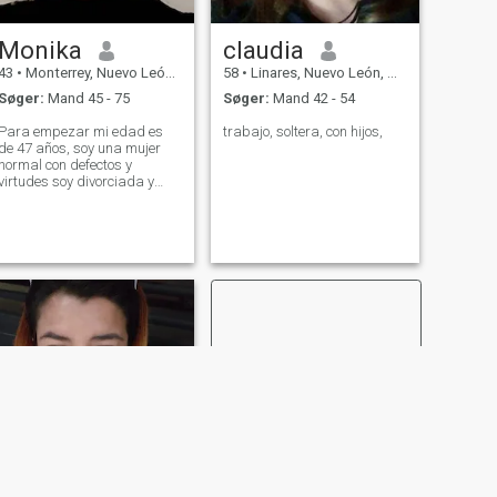
Monika
claudia
43
•
Monterrey, Nuevo León, Mexico
58
•
Linares, Nuevo León, Mexico
Søger:
Mand 45 - 75
Søger:
Mand 42 - 54
Para empezar mi edad es
trabajo, soltera, con hijos,
de 47 años, soy una mujer
normal con defectos y
virtudes soy divorciada y
tengo 2 hijas, soy una mujer
respetuosa, responsable y
me gusta ser honesta.