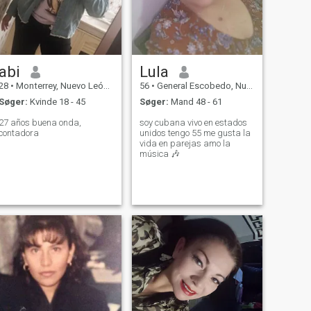
abi
Lula
28
•
Monterrey, Nuevo León, Mexico
56
•
General Escobedo, Nuevo León, Mexico
Søger:
Kvinde 18 - 45
Søger:
Mand 48 - 61
27 años buena onda,
soy cubana vivo en estados
contadora
unidos tengo 55 me gusta la
vida en parejas amo la
música 🎶