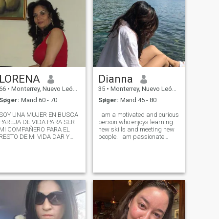
LORENA
Dianna
66
•
Monterrey, Nuevo León, Mexico
35
•
Monterrey, Nuevo León, Mexico
Søger:
Mand 60 - 70
Søger:
Mand 45 - 80
SOY UNA MUJER EN BUSCA
I am a motivated and curious
AREJA DE VIDA PARA SER
person who enjoys learning
MI COMPAÑERO PARA EL
new skills and meeting new
RESTO DE MI VIDA DAR Y
people. I am passionate
ECIBIR AMOR, RESPETO ,
about personal growth
ATENCIÓN, COMPRENSIÓN
teamwork and solving
FIDELIDAD AMAR Y SER
problems creatively. In my
AMADA Y SI EL QUE
free time I like reading,
LLEGUE, SI TIENE FAMILIA
traveling, and exploring
QUE ME VEAN Y VERLOS YA
technology.
QUE SE RECI