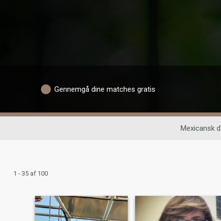
Gennemgå dine matches gratis
Mexicansk d
1 - 35 af 100