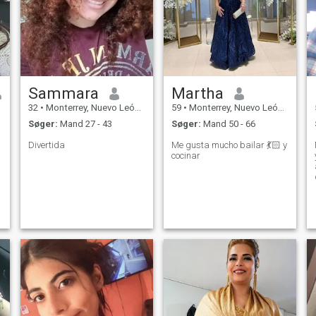
Sammara
Martha
32
•
Monterrey, Nuevo León, Mexico
59
•
Monterrey, Nuevo León, Mexico
Søger:
Mand 27 - 43
Søger:
Mand 50 - 66
Divertida
Me gusta mucho bailar 💃🏻 y
cocinar