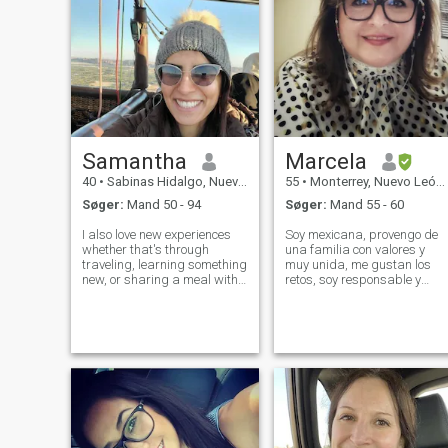
Samantha
Marcela
40
•
Sabinas Hidalgo, Nuevo León, Mexico
55
•
Monterrey, Nuevo León, Mexico
Søger:
Mand 50 - 94
Søger:
Mand 55 - 60
I also love new experiences
Soy mexicana, provengo de
whether that's through
una familia con valores y
traveling, learning something
muy unida, me gustan los
new, or sharing a meal with
retos, soy responsable y
loved ones. I'm always open
comprometida, me gusta
to new ideas and enjoy
sonreir y busco siempre el
growing as a person, both
lado bueno y positivo de las
mentally and emotionally. At
personas. Me esfuerzo todos
the same time, I love
los días en aprender algo,
moments of p
me gusta l