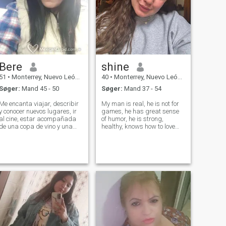
Bere
shine
51
•
Monterrey, Nuevo León, Mexico
40
•
Monterrey, Nuevo León, Mexico
Søger:
Mand 45 - 50
Søger:
Mand 37 - 54
Me encanta viajar, describir
My man is real, he is not for
y conocer nuevos lugares, ir
games, he has great sense
al cine, estar acompañada
of humor, he is strong,
de una copa de vino y una
healthy, knows how to love
buena charla
and how to treat his woman
right, the one who is ready for
actions and who is ready to
enjoy this life together. The
one who is ready to become