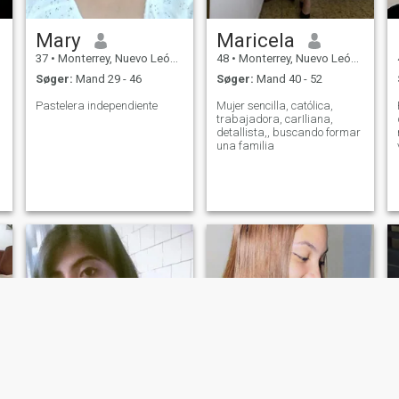
Mary
Maricela
37
•
Monterrey, Nuevo León, Mexico
48
•
Monterrey, Nuevo León, Mexico
Søger:
Mand 29 - 46
Søger:
Mand 40 - 52
Pastelera independiente
Mujer sencilla, católica,
trabajadora, carIliana,
detallista,, buscando formar
una familia