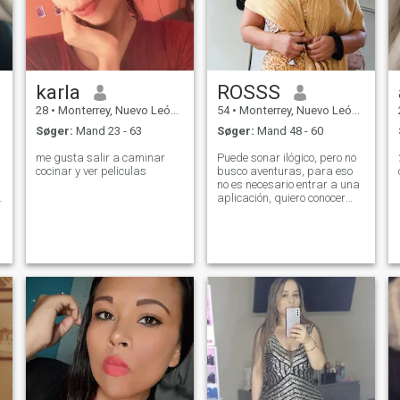
karla
ROSSS
28
•
Monterrey, Nuevo León, Mexico
54
•
Monterrey, Nuevo León, Mexico
Søger:
Mand 23 - 63
Søger:
Mand 48 - 60
me gusta salir a caminar
Puede sonar ilógico, pero no
cocinar y ver peliculas
busco aventuras, para eso
no es necesario entrar a una
aplicación, quiero conocer
personas y porque no, tal
vez, exista el amor. No
proporciono número telefónico
sin antes tratar por aquí.