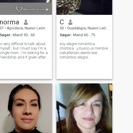
norma
C
57
•
Apodaca, Nuevo León, Mexico
53
•
Guadalupe, Nuevo León, Mexico
Søger:
Mand 50 - 60
Søger:
Mand 60 - 75
is very difficult to talk about
soy alegre romántica
myself , but I must say I'm a
chistosa ..y busco un hombre
single mom , I'm looking for a
caballeroso atento leal
friendship and if given after
romántico alegre
something more as welcome
respetuoso.y que desee ser
mi compañero de vida