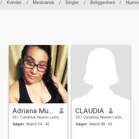
/
Kvinder
/
Mexicansk
/
Singler
/
Beliggenhed
/
Nuevo
Adriana Muñoz
CLAUDIA
53
•
Catarina, Nuevo León, Mexico
55
•
Catarina, Nuevo León, Mexico
Søger:
Mand 34 - 42
Søger:
Mand 48 - 63