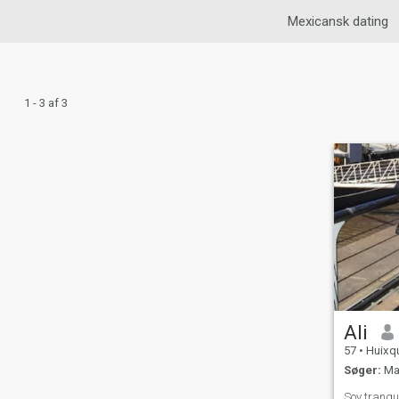
Mexicansk dating
1 - 3 af 3
Ali
57
•
Huixquil
Søger:
Man
Soy tranqu