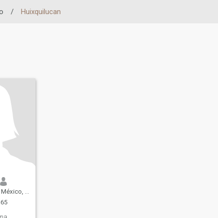
o
/
Huixquilucan
ico, Mexico
 65
ma,