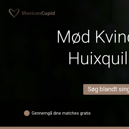
Mød Kvind
Huixqui
Søg blandt sing
Gennemgå dine matches gratis