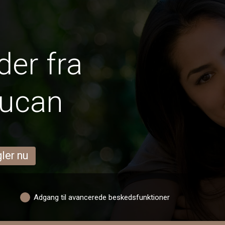
er fra
lucan
ler nu
Adgang til avancerede beskedsfunktioner