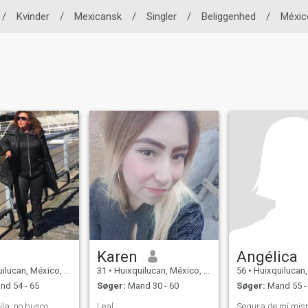
/
Kvinder
/
Mexicansk
/
Singler
/
Beliggenhed
/
Méxic
Karen
Angélica
ucan, México, Mexico
31
•
Huixquilucan, México, Mexico
56
•
Huixquilucan, Méx
d 54 - 65
Søger:
Mand 30 - 60
Søger:
Mand 55 -
ila, no busco
Leal
Segura de mí mis