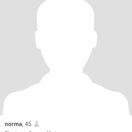
norma
, 45