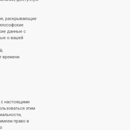
ые, раскрывающие
философские
кие данные с
ные о вашей
й;
т времени
я с настоящими
ользоваться этим
иальности,
 имеем право в
 о