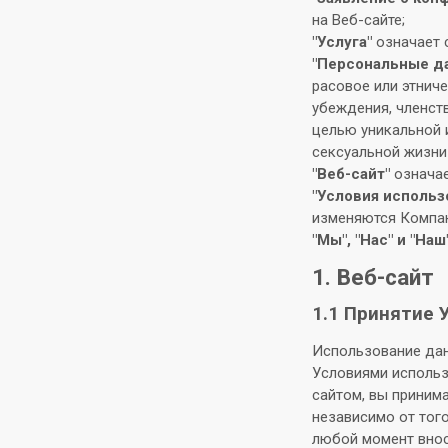
на Веб-сайте;
"Услуга"
означает 
"Персональные д
расовое или этнич
убеждения, членст
целью уникальной 
сексуальной жизни
"Веб-сайт"
означае
"Условия использ
изменяются Компан
"Мы", "Нас" и "Наш
1. Веб-сайт
1.1 Принятие 
Использование дан
Условиями исполь
сайтом, вы приним
независимо от того
любой момент внос