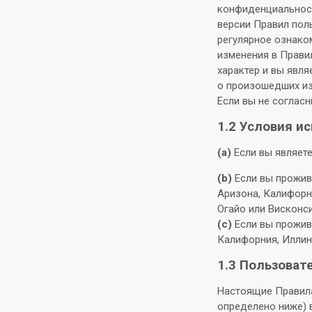
конфиденциальност
версии Правил пол
регулярное ознако
изменения в Прави
характер и вы явля
о произошедших из
Если вы не соглас
1.2 Условия и
(a)
Если вы являете
(b)
Если вы прожива
Аризона, Калифорн
Огайо или Висконси
(c)
Если вы прожива
Калифорния, Иллин
1.3 Пользоват
Настоящие Правила
определено ниже) в