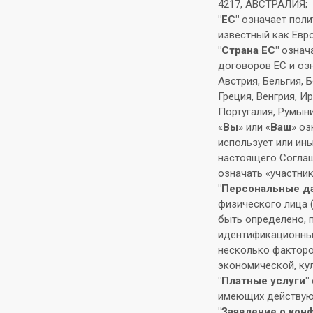
4217, АВСТРАЛИЯ;
"ЕС"
означает поли
известный как Евр
"Страна ЕС"
означа
договоров ЕС и оз
Австрия, Бельгия, 
Греция, Венгрия, И
Португалия, Румыни
«
Вы
» или «
Ваш
» оз
использует или ин
настоящего Соглаш
означать «участник
"Персональные д
физического лица (
быть определено, п
идентификационный
несколько факторо
экономической, ку
"Платные услуги"
имеющих действую
"Заявление о кон