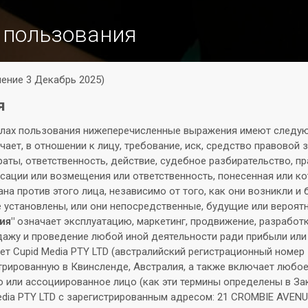
 пользования
ение 3 Декабрь 2025)
я
лах пользования нижеперечисленные выражения имеют следую
ает, в отношении к лицу, требование, иск, средство правовой 
раты, ответственность, действие, судебное разбирательство, пр
сации или возмещения или ответственность, понесенная или к
на против этого лица, независимо от того, как они возникли и 
е установлены, или они непосредственные, будущие или вероят
ия"
означает эксплуатацию, маркетинг, продвижение, разработк
дажу и проведение любой иной деятельности ради прибыли или
т Cupid Media PTY LTD (австралийский регистрационный номер 1
трированную в Квинсленде, Австралия, а также включает любо
о или ассоциированное лицо (как эти термины определены в За
Media PTY LTD с зарегистрированным адресом: 21 CROMBIE AVENU