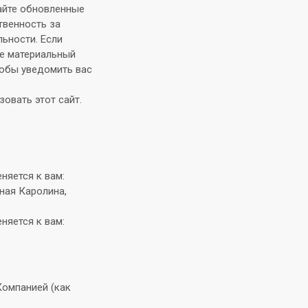
сайте обновленные
твенность за
ьности. Если
бе материальный
тобы уведомить вас
овать этот сайт.
няется к вам:
ная Каролина,
няется к вам:
Компанией (как