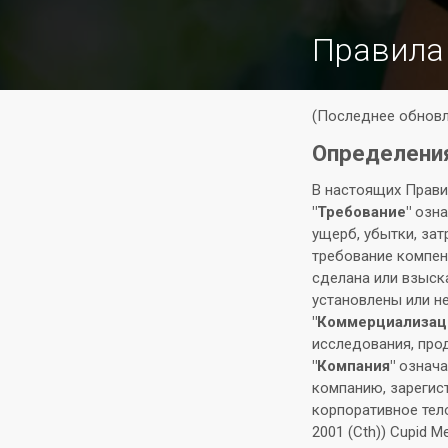
Правила
(Последнее обновл
Определени
В настоящих Прави
"Требование"
означ
ущерб, убытки, зат
требование компен
сделана или взыска
установлены или н
"Коммерциализац
исследования, про
"Компания"
означае
компанию, зарегис
корпоративное тел
2001 (Cth)) Cupid 