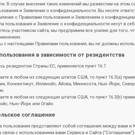
и. В случае внесения таких изменений мы разместим на этом 
ьзования и Заявления о конфиденциальности. Вы несете ответс
мление с Правилами пользования и Заявлением о конфиденциал
ла пользования и Заявление о конфиденциальности несут в се
етесь участником сайта, мы предпримем все усилия для того, ч
менениях.
ны с настоящими Правилами пользования, вы не должны использ
спользования в зависимости от резидентства
сь резидентом Страны ЕС, применяется пункт 16.7.
ете в любом из следующих штатов США, то пункт 16.3(a) приме
ия, Коннектикут, Иллинойс, Айова, Миннесота, Нью-Йорк, Север
н.
ете в любом из следующих штатов США, то пункт 16.3(b) приме
ойс, Нью-Йорк или Огайо.
ельское соглашение
 пользования представляют собой соглашение между вами и 
 связи с использованием вами Сервиса и Сайта ("Соглашение").