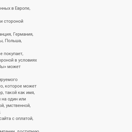
нных в Европе,
 и стороной
анция, Германия,
ды, Польша,
е покупает,
ороной в условиях
«Вы» может
ируемого
то, которое может
, такой как имя,
 на один или
й, умственной,
;
айта с оплатой,
мпании, доступную