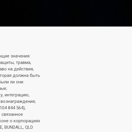
щие значения:
защиты, травма,
аво на действия,
оторая должна быть
были ли они
ные;
у, интеграцию,
 вознаграждения;
04 844 564),
е связанное
коне о корпорациях
E, BUNDALL, QLD