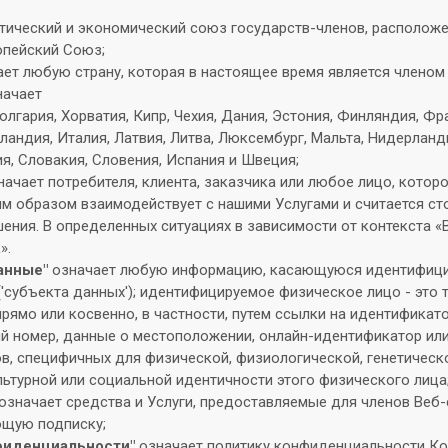
тический и экономический союз государств-членов, расположе
опейский Союз;
ет любую страну, которая в настоящее время является членом
начает
Болгария, Хорватия, Кипр, Чехия, Дания, Эстония, Финляндия, Фр
рландия, Италия, Латвия, Литва, Люксембург, Мальта, Нидерлан
я, Словакия, Словения, Испания и Швеция;
начает потребителя, клиента, заказчика или любое лицо, которо
ым образом взаимодействует с нашими Услугами и считается ст
ения. В определенных ситуациях в зависимости от контекста 
».
анные"
означает любую информацию, касающуюся идентифиц
'субъекта данных'); идентифицируемое физическое лицо - это 
рямо или косвенно, в частности, путем ссылки на идентификатор
 номер, данные о местоположении, онлайн-идентификатор или
в, специфичных для физической, физиологической, генетическо
льтурной или социальной идентичности этого физического лица
означает средства и Услуги, предоставляемые для членов Веб-с
щую подписку;
фиденциальности"
означает политику конфиденциальности Ко