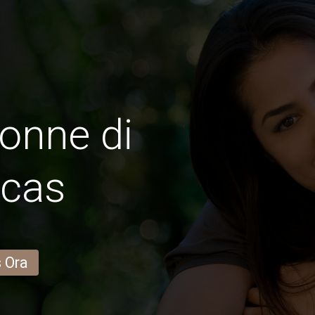
onne di
ecas
s Ora