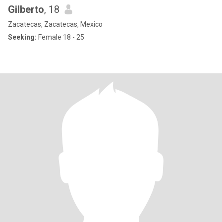
Gilberto
, 18
Zacatecas, Zacatecas, Mexico
Seeking:
Female 18 - 25