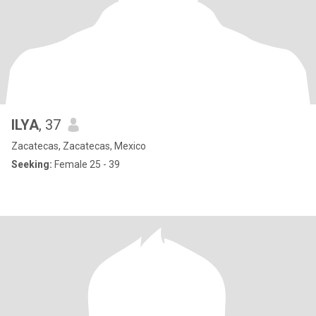
ILYA
, 37
Zacatecas, Zacatecas, Mexico
Seeking:
Female 25 - 39