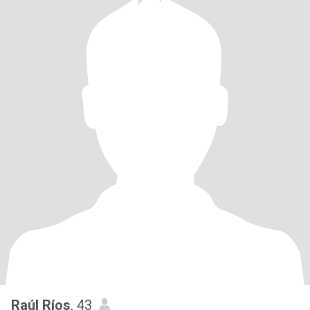
Raúl Ríos
, 43