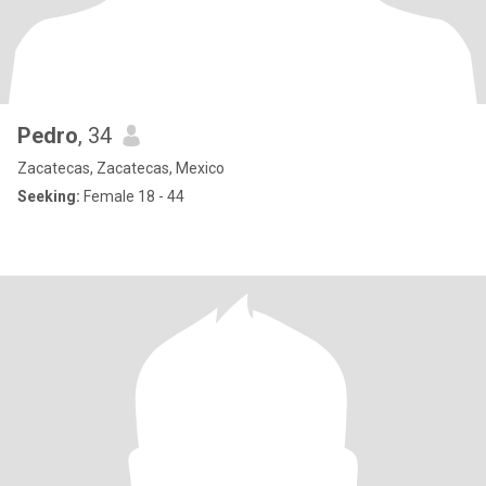
Pedro
, 34
Zacatecas, Zacatecas, Mexico
Seeking:
Female 18 - 44