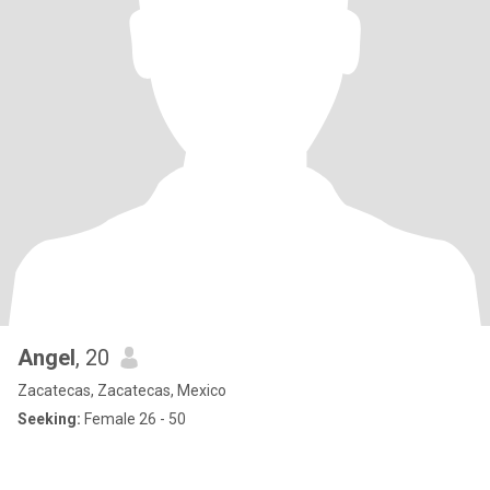
Angel
, 20
Zacatecas, Zacatecas, Mexico
Seeking:
Female 26 - 50