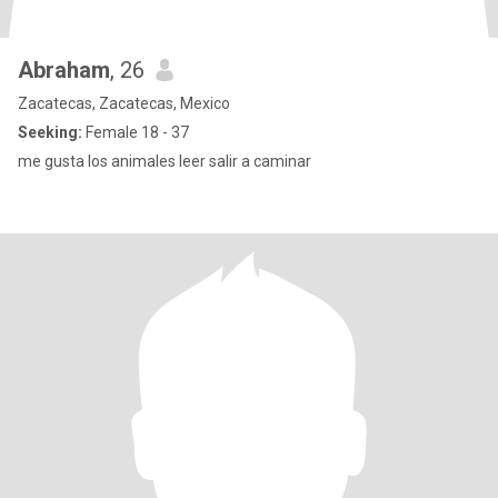
Abraham
, 26
Zacatecas, Zacatecas, Mexico
Seeking:
Female 18 - 37
me gusta los animales leer salir a caminar