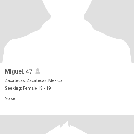
Miguel
, 47
Zacatecas, Zacatecas, Mexico
Seeking:
Female 18 - 19
No se