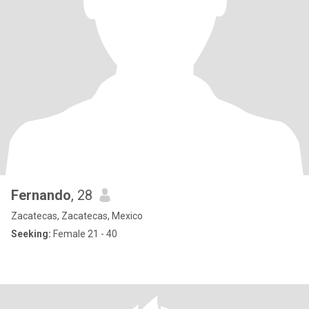
Fernando
, 28
Zacatecas, Zacatecas, Mexico
Seeking:
Female 21 - 40